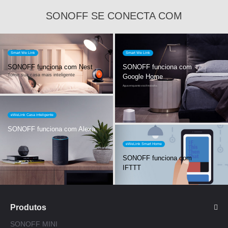
SONOFF SE CONECTA COM
Smart We Link
Smart We Link
SONOFF funciona com Nest
SONOFF funciona com
Torne sua casa mais inteligente
Google Home
Água enquanto você trabalha
eWeLink Casa inteligente
SONOFF funciona com Alexa
eWeLink Smart Home
SONOFF funciona com
IFTTT
Produtos
SONOFF MINI