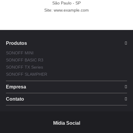
São Paulo - SP
Site: www.example.com
Produtos
SONOFF MINI
SONOFF BASIC R3
SONOFF TX Series
SONOFF SLAMPHER
Empresa
Contato
Mídia Social