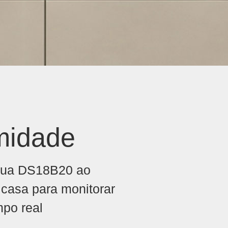
midade
água DS18B20 ao
 casa para monitorar
po real