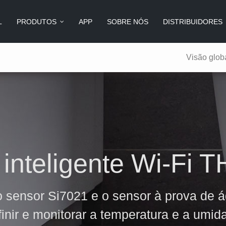
L
PRODUTOS
APP
SOBRE NÓS
DISTRIBUIDORES
Visão glob
SONOFF L1 Smart Strip Light
SONOFF TX Series
r inteligente Wi-Fi 
SONOFF Slampher
SONOFF S26BR
 sensor Si7021 e o sensor à prova de
finir e monitorar a temperatura e a umid